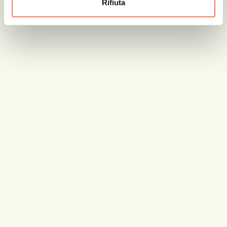
Rifiuta
per il territorio e per chi desidera investire
nel proprio capitale umano. In un mondo
del lavoro in trasformazione continua, la
capacità di attivare il potenziale
individuale e trasformarlo in successo
collettivo diventa cruciale e possibile solo
attraverso percorsi di crescita innovativi
che rispondano alle necessità di ciascun
individuo.
Come ha affermato
Vincenzo Colla,
Vicepresidente della Regione Emilia-
Romagna
, con delega a Sviluppo
economico e green economy, Energia,
Formazione professionale, Università e
ricerca, infatti, “
è fondamentale che queste