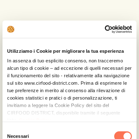
proprie passioni, aspirazioni e
potenzialità,
con e attraverso il cibo”.
Le attività esperienziali proposte, tra cui
un team cooking e un laboratorio
sensoriale, hanno arricchito la giornata e
Utilizziamo i Cookie per migliorare la tua esperienza
dimostrato come il cibo possa diventare
In assenza di tuo esplicito consenso, non tracceremo
un elemento chiave per sviluppare
alcun tipo di cookie – ad eccezione di quelli necessari per
competenze trasversali e favorire la
il funzionamento del sito - relativamente alla navigazione
collaborazione, permettendo a chi ha
sul sito www.cirfood-district.com. Prima di esprimere le
partecipato di comprendere a pieno il
tue preferenze in merito al consenso alla rilevazione di
valore della CIRFOOD DISTRICT Academy
cookies statistici e pratici o di personalizzazione, ti
invitiamo a leggere la Cookie Policy del sito del
ed il suo ruolo come spazio di crescita e
CIRFOOD DISTRICT, disponibile tramite il seguente
innovazione.
link:
Cookie Policy
E proprio la collaborazione e il lavoro di
Selezione
Necessari
del
squadra sono stati i temi affrontati da