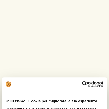
partire da 200€ giorno
affitto spazi cucina sperimentale: a
partire da 500€ giorno
Resta inteso che la quotazione finale verrà
definita e personalizzata per ogni singolo
progetto/servizio in funzione delle
specifiche necessità del richiedente.
Utilizziamo i Cookie per migliorare la tua esperienza
In assenza di tuo esplicito consenso, non tracceremo