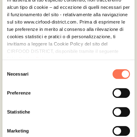
alcun tipo di cookie – ad eccezione di quelli necessari per
il funzionamento del sito - relativamente alla navigazione
sul sito www.cirfood-district.com. Prima di esprimere le
tue preferenze in merito al consenso alla rilevazione di
CUCINA
cookies statistici e pratici o di personalizzazione, ti
SPERIMENTALE
invitiamo a leggere la Cookie Policy del sito del
CIRFOOD DISTRICT, disponibile tramite il seguente
link:
Cookie Policy
Lo spazio dedicato alla
sperimentazione e allo sviluppo di
Selezione
Necessari
del
nuove ricette e menù, con test su
consenso
materie prime, processi di
Preferenze
produzione e conservazione, con
consulenza degli esperti CIRFOOD.
Statistiche
SCOPRI
Marketing