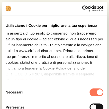
Utilizziamo i Cookie per migliorare la tua esperienza
HAI BISOGNO DI
In assenza di tuo esplicito consenso, non tracceremo
INFORMAZIONI?
alcun tipo di cookie – ad eccezione di quelli necessari per
il funzionamento del sito - relativamente alla navigazione
sul sito www.cirfood-district.com. Prima di esprimere le
CONTATTACI
tue preferenze in merito al consenso alla rilevazione di
cookies statistici e pratici o di personalizzazione, ti
invitiamo a leggere la Cookie Policy del sito del
CIRFOOD DISTRICT, disponibile tramite il seguente
link:
Cookie Policy
Selezione
GUARDA ANCHE
Necessari
del
consenso
Preferenze