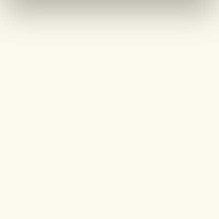
ENTRA NELLA NOSTRA
PIAZZA E ESPLORA LE SUE
INFINITE POSSIBILITÀ
SCOPRI L’AGORÀ